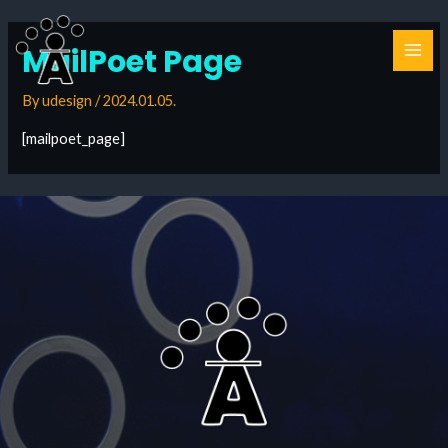
Skip
to
MailPoet Page
MAI
content
By
udesign
/
2024.01.05.
ME
[mailpoet_page]