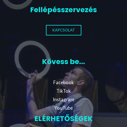
Fellépésszervezés
KAPCSOLAT
Kövess be...
Facebook
TikTok
Instagram
YouTube
ELÉRHETŐSÉGEK