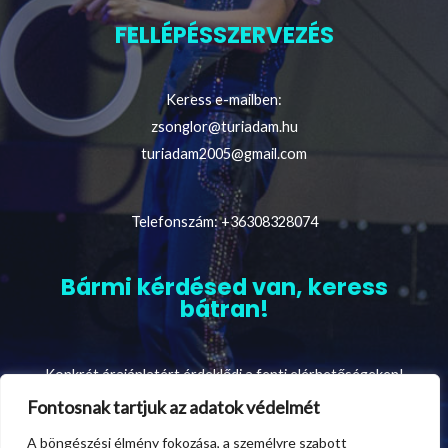
FELLÉPÉSSZERVEZÉS
Keress e-mailben:
zsonglor@turiadam.hu
turiadam2005@gmail.com
Telefonszám: +36308328074
Bármi kérdésed van, keress
bátran!
Konkrét árajánlatért érdeklődj a fenti elérhetőségeken!
Fontosnak tartjuk az adatok védelmét
A böngészési élmény fokozása, a személyre szabott